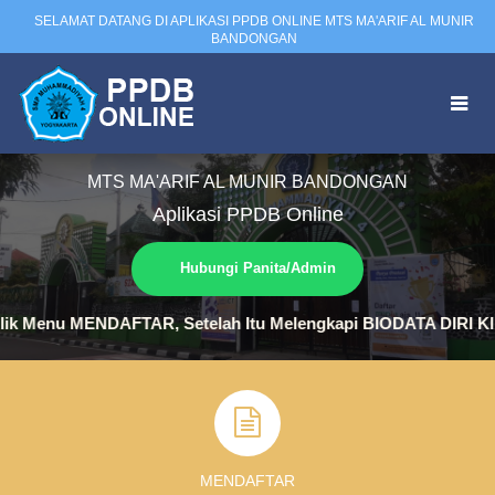
SELAMAT DATANG DI APLIKASI PPDB ONLINE MTS MA'ARIF AL MUNIR
BANDONGAN
MTS MA'ARIF AL MUNIR BANDONGAN
Aplikasi PPDB Online
HOME
MENDAFTAR
Hubungi Panita/Admin
 Menu MENDAFTAR, Setelah Itu Melengkapi BIODATA DIRI Klik M
DATA CALON SISWA
GRAFIK
MENDAFTAR