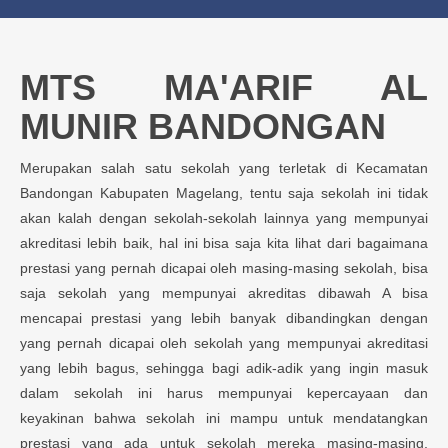
MTS MA'ARIF AL
MUNIR BANDONGAN
Merupakan salah satu sekolah yang terletak di Kecamatan
Bandongan Kabupaten Magelang, tentu saja sekolah ini tidak
akan kalah dengan sekolah-sekolah lainnya yang mempunyai
akreditasi lebih baik, hal ini bisa saja kita lihat dari bagaimana
prestasi yang pernah dicapai oleh masing-masing sekolah, bisa
saja sekolah yang mempunyai akreditas dibawah A bisa
mencapai prestasi yang lebih banyak dibandingkan dengan
yang pernah dicapai oleh sekolah yang mempunyai akreditasi
yang lebih bagus, sehingga bagi adik-adik yang ingin masuk
dalam sekolah ini harus mempunyai kepercayaan dan
keyakinan bahwa sekolah ini mampu untuk mendatangkan
prestasi yang ada untuk sekolah mereka masing-masing,