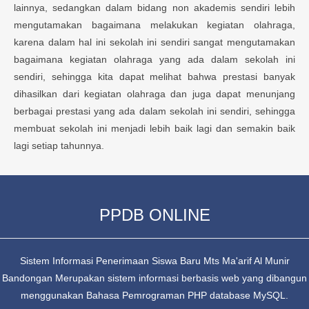
lainnya, sedangkan dalam bidang non akademis sendiri lebih
mengutamakan bagaimana melakukan kegiatan olahraga,
karena dalam hal ini sekolah ini sendiri sangat mengutamakan
bagaimana kegiatan olahraga yang ada dalam sekolah ini
sendiri, sehingga kita dapat melihat bahwa prestasi banyak
dihasilkan dari kegiatan olahraga dan juga dapat menunjang
berbagai prestasi yang ada dalam sekolah ini sendiri, sehingga
membuat sekolah ini menjadi lebih baik lagi dan semakin baik
lagi setiap tahunnya.
PPDB ONLINE
Sistem Informasi Penerimaan Siswa Baru Mts Ma'arif Al Munir
Bandongan Merupakan sistem informasi berbasis web yang dibangun
menggunakan Bahasa Pemrograman PHP database MySQL.