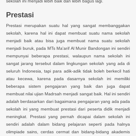
sekolah ini menjadi lebih baik dan lebih bagus lagi.
Prestasi
Prestasi merupakan suatu hal yang sangat membanggakan
sekolah, karena hal ini dapat membuat suatu nama sekolah
menjadi baik atau bisa juga membuat nama suatu sekolah
menjadi buruk, pada MTs Ma'arif Al Munir Bandongan ini sendiri
mempunyai beberapa prestasi, walaupun nama sekolah ini
sangat jarang tersebut dalam lingkungan sekolah yang ada di
seluruh Indonesia, tapi para adik-adik tidak boleh berkecil hati
atau kecewa, karena pada dasarnya sekolah ini memiliki
beberapa sistem pengajaran yang baik dan juga dapat
membuat nilai ujian Madrsah menjadi sangat baik. Hal ini sendiri
adalah berdasarkan dari bagaimana pengajaran yang ada pada
sekolah ini yang membuat prestasi dari peserta didik menjadi
meningkat. Prestasi yang pernah dicapai dalam sekolah ini
sendiri adalah dalam bidang pelajaran seperti pada halnya
olimpiade sains, cerdas cermat dan bidang-bidang akademis