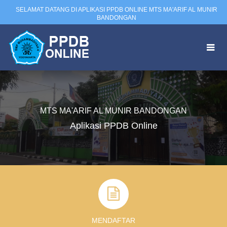
SELAMAT DATANG DI APLIKASI PPDB ONLINE MTS MA'ARIF AL MUNIR
BANDONGAN
HOME
MENDAFTAR
MTS MA'ARIF AL MUNIR BANDONGAN
Aplikasi PPDB Online
DATA CALON SISWA
GRAFIK
MENDAFTAR